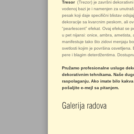
Tresor
(Trezor) je završni dekorativni
vodenoj bazi je i namenjen za unutraš
pesak koji daje specifični blistav ods
dekoracije sa kvarcnim peskom, ali ov
“pearlescent” efekat.
Ovaj efekat se 
u pet nijansi: onice, ambra, ametista,
manifestuje tako što zidovi menjaju boj
svetlosti kojim je površina osvetljena.
pere i blagim deterdžentima. Dostupna 
Pružamo
profesionalne
usluge dekor
dekorativnim tehnikama. Naše dugo
raspolaganju. Ako imate bilo kakva 
pošaljite e-mejl sa pitanjem.