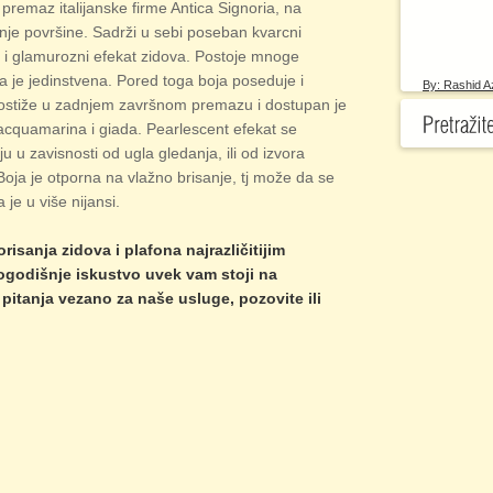
 premaz italijanske firme Antica Signoria, na
nje površine. Sadrži u sebi poseban kvarcni
jaj i glamurozni efekat zidova. Postoje mnoge
a je jedinstvena. Pored toga boja poseduje i
By: Rashid A
postiže u zadnjem završnom premazu
i dostupan je
 acquamarina i giada. Pearlescent efekat se
u u zavisnosti od ugla gledanja, ili od izvora
 Boja je otporna na vlažno brisanje, tj može da se
je u više nijansi.
isanja zidova i plafona najrazličitijim
godišnje iskustvo uvek vam stoji na
pitanja vezano za naše usluge, pozovite ili